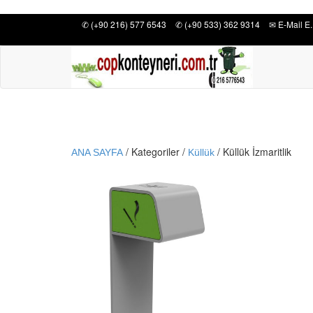
✆ (+90 216) 577 6543
✆ (+90 533) 362 9314
✉ E-Mail E.
/ Kategoriler /
/
Küllük İzmaritlik
ANA SAYFA
Küllük