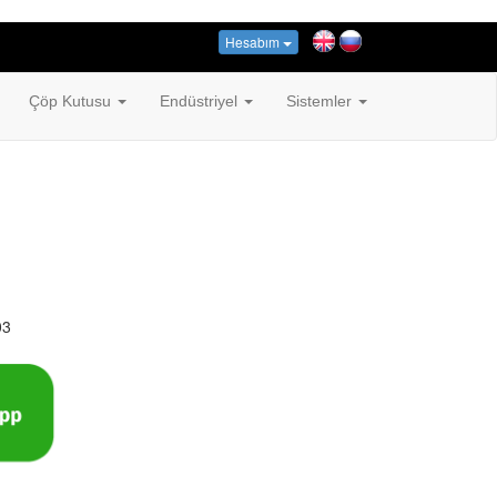
Hesabım
Çöp Kutusu
Endüstriyel
Sistemler
03