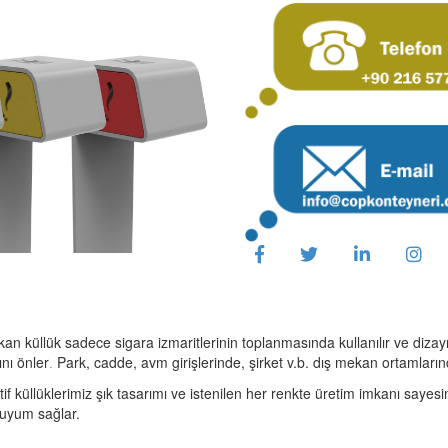
an küllük sadece sigara izmaritlerinin toplanmasında kullanılır ve dizay
ını önler
Park, cadde, avm girişlerinde, şirket v.b. dış mekan ortamlarınd
.
if küllüklerimiz şık tasarımı ve istenilen her renkte üretim imkanı sayesi
 uyum sağlar.