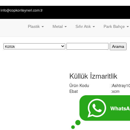
 info@copkonteyneri.com.tr
Plastik
Metal
Sıfır Atık
Park Bahçe
Arama
Küllük İzmaritlik
Ürün Kodu
:Ashtray1
Ebat
:xcm