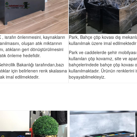
 , israfın önlenmesini, kaynakların
Park, Bahçe çöp kovası dış mekanl
lanılmasını, oluşan atık miktarının
kullanılmak üzere imal edilmektedir
nı, atıkların geri dönüştürülmesini
Park ve caddelerde şehir mobilyası
tık önleme hedefidir.
kullanılan çöp kovamız, site ve ap
hircilik Bakanlığı tarafından,bazı
bahçelerindede bahçe çöp kovası o
 atıklar için belirlenen renk skalasına
kullanılmaktadır. Ürünün renklerini 
ak imal edilmektedir.
boyayabilmekteyiz.