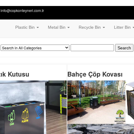
 info@copkonteyneri.com.tr
Plastic Bin
Metal Bin
Recycle Bin
Litter Bin
Search
Atık Kutusu
Bahçe Çöp Kovası