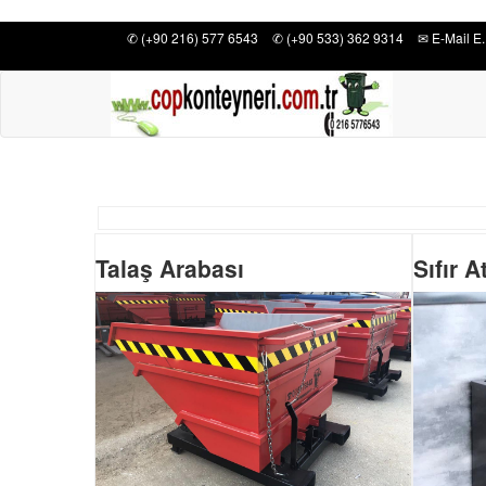
✆ (+90 216) 577 6543
✆ (+90 533) 362 9314
✉ E-Mail E.
Talaş Arabası
Sıfır 