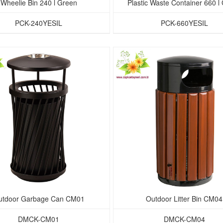
Wheelie Bin 240 l Green
Plastic Waste Container 660 l
PCK-240YESIL
PCK-660YESIL
utdoor Garbage Can CM01
Outdoor Litter Bin CM04
DMCK-CM01
DMCK-CM04