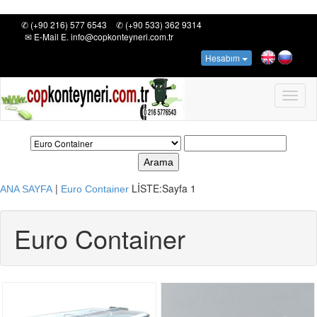
✆ (+90 216) 577 6543
✆ (+90 533) 362 9314
✉ E-Mail E. info@copkonteyneri.com.tr
Hesabım
Toggl
naviga
Arama
|
LİSTE:
Sayfa 1
ANA SAYFA
Euro Container
Euro Container