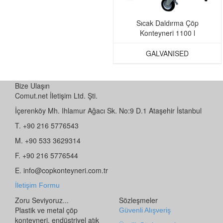
Sıcak Daldırma Çöp
Konteyneri 1100 l
GALVANISED
Bize Ulaşın
Comut.net İletişim Ltd. Şti.
İçerenköy Mh. Ihlamur Ağacı Sk. No:9 D.1 Ataşehir İstanbul
T. +90 216 5776543
M. +90 533 3629314
F. +90 216 5776544
E. info@copkonteyneri.com.tr
İletişim Formu
Zoru Seviyoruz...
Sözleşmeler
Plastik ve metal çöp
Güvenli Alışveriş
konteyneri, endüstriyel atık