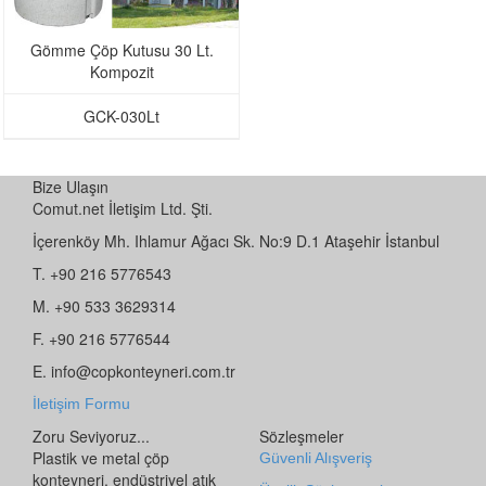
Gömme Çöp Kutusu 30 Lt.
Kompozit
GCK-030Lt
Bize Ulaşın
Comut.net İletişim Ltd. Şti.
İçerenköy Mh. Ihlamur Ağacı Sk. No:9 D.1 Ataşehir İstanbul
T. +90 216 5776543
M. +90 533 3629314
F. +90 216 5776544
E. info@copkonteyneri.com.tr
İletişim Formu
Zoru Seviyoruz...
Sözleşmeler
Plastik ve metal çöp
Güvenli Alışveriş
konteyneri, endüstriyel atık