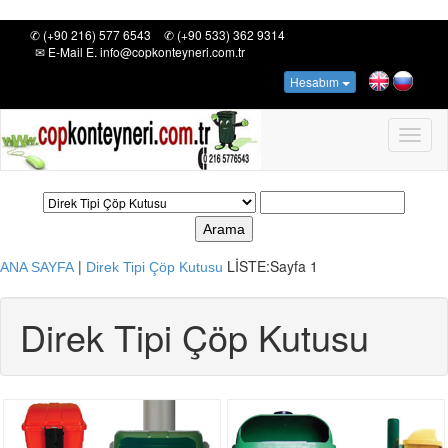
✆ (+90 216) 577 6543
✆ (+90 533) 362 9314
✉ E-Mail E. info@copkonteyneri.com.tr
Hesabım
Toggl
naviga
Arama
|
LİSTE:
Sayfa 1
ANA SAYFA
Direk Tipi Çöp Kutusu
Direk Tipi Çöp Kutusu