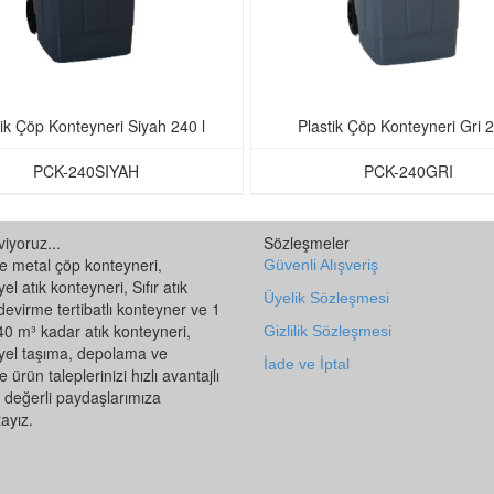
tik Çöp Konteyneri Siyah 240 l
Plastik Çöp Konteyneri Gri 2
PCK-240SIYAH
PCK-240GRI
iyoruz...
Sözleşmeler
ve metal çöp konteyneri,
Güvenli Alışveriş
el atık konteyneri, Sıfır atık
Üyelik Sözleşmesi
devirme tertibatlı konteyner ve 1
0 m³ kadar atık konteyneri,
Gizlilik Sözleşmesi
yel taşıma, depolama ve
İade ve İptal
 ürün taleplerinizi hızlı avantajlı
la değerli paydaşlarımıza
ayız.