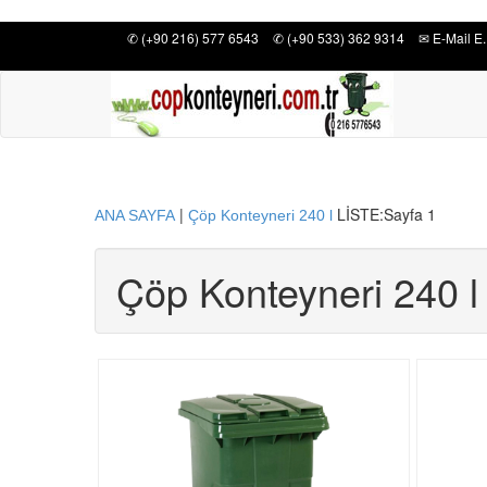
✆ (+90 216) 577 6543
✆ (+90 533) 362 9314
✉ E-Mail E.
|
LİSTE:
Sayfa 1
ANA SAYFA
Çöp Konteyneri 240 l
Çöp Konteyneri 240 l