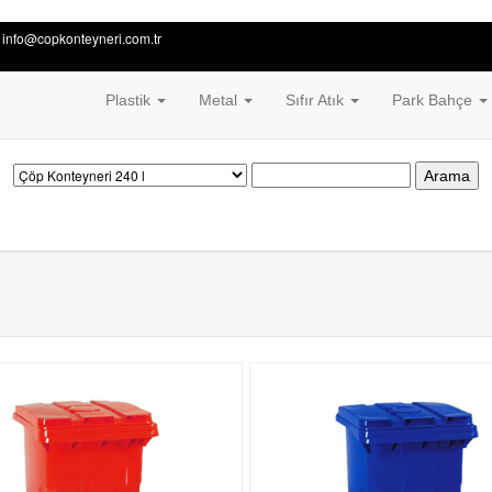
 info@copkonteyneri.com.tr
Plastik
Metal
Sıfır Atık
Park Bahçe
Arama