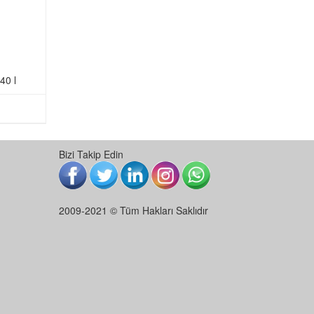
40 l
Bizi Takip Edin
2009-2021 © Tüm Hakları Saklıdır