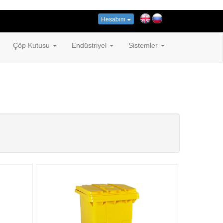
Hesabım
Çöp Kutusu
Endüstriyel
Sistemler