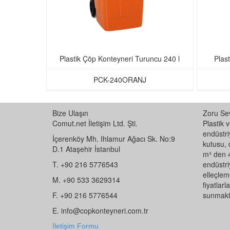
Plastik Çöp Konteyneri Turuncu 240 l
Plas
PCK-240ORANJ
Bize Ulaşın
Zoru Sev
Comut.net İletişim Ltd. Şti.
Plastik 
endüstriy
İçerenköy Mh. Ihlamur Ağacı Sk. No:9
kutusu, 
D.1 Ataşehir İstanbul
m³ den 4
T. +90 216 5776543
endüstri
elleçleme
M. +90 533 3629314
fiyatlar
F. +90 216 5776544
sunmakt
E. info@copkonteyneri.com.tr
İletişim Formu