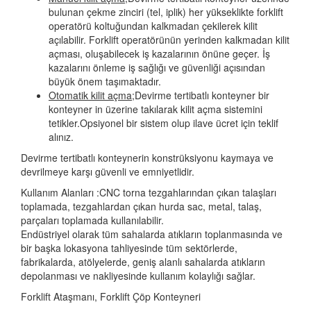
bulunan çekme zinciri (tel, iplik) her yükseklikte forklift
operatörü koltuğundan kalkmadan çekilerek kilit
açılabilir. Forklift operatörünün yerinden kalkmadan kilit
açması, oluşabilecek iş kazalarının önüne geçer. İş
kazalarını önleme iş sağlığı ve güvenliği açısından
büyük önem taşımaktadır.
Otomatik kilit açma;
Devirme tertibatlı konteyner bir
konteyner in üzerine takılarak kilit açma sistemini
tetikler.Opsiyonel bir sistem olup ilave ücret için teklif
alınız.
Devirme tertibatlı konteynerin konstrüksiyonu kaymaya ve
devrilmeye karşı güvenli ve emniyetlidir.
Kullanım Alanları :CNC torna tezgahlarından çıkan talaşları
toplamada, tezgahlardan çıkan hurda sac, metal, talaş,
parçaları toplamada kullanılabilir.
Endüstriyel olarak tüm sahalarda atıkların toplanmasında ve
bir başka lokasyona tahliyesinde tüm sektörlerde,
fabrikalarda, atölyelerde, geniş alanlı sahalarda atıkların
depolanması ve nakliyesinde kullanım kolaylığı sağlar.
Forklift Ataşmanı, Forklift Çöp Konteyneri