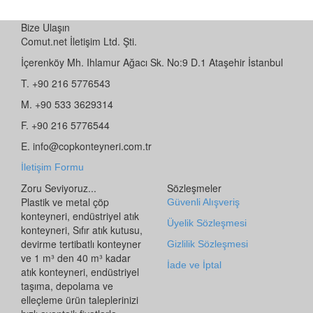
Bize Ulaşın
Comut.net İletişim Ltd. Şti.
İçerenköy Mh. Ihlamur Ağacı Sk. No:9 D.1 Ataşehir İstanbul
T. +90 216 5776543
M. +90 533 3629314
F. +90 216 5776544
E. info@copkonteyneri.com.tr
İletişim Formu
Zoru Seviyoruz...
Sözleşmeler
Plastik ve metal çöp
Güvenli Alışveriş
konteyneri, endüstriyel atık
Üyelik Sözleşmesi
konteyneri, Sıfır atık kutusu,
devirme tertibatlı konteyner
Gizlilik Sözleşmesi
ve 1 m³ den 40 m³ kadar
İade ve İptal
atık konteyneri, endüstriyel
taşıma, depolama ve
elleçleme ürün taleplerinizi