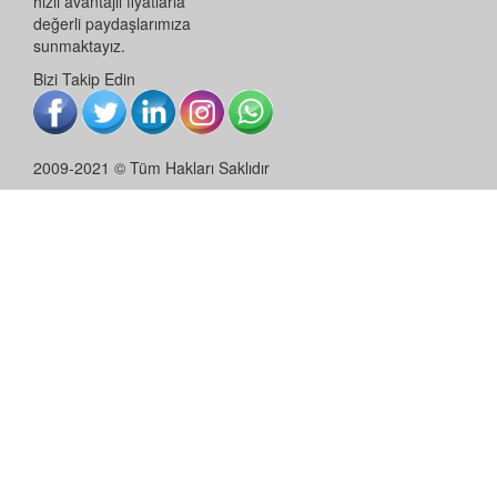
hızlı avantajlı fiyatlarla
değerli paydaşlarımıza
sunmaktayız.
Bizi Takip Edin
2009-2021 © Tüm Hakları Saklıdır