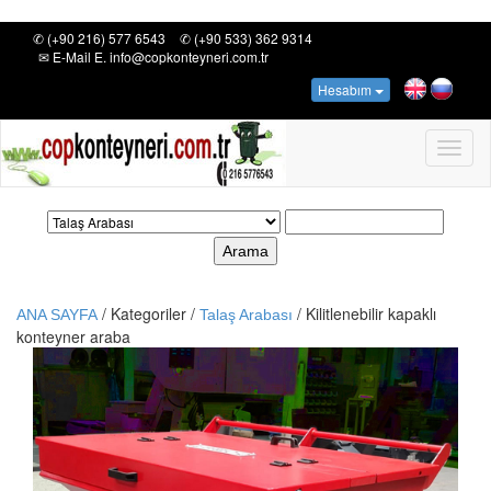
✆ (+90 216) 577 6543
✆ (+90 533) 362 9314
✉ E-Mail E. info@copkonteyneri.com.tr
Hesabım
Toggl
naviga
Arama
/ Kategoriler /
/
Kilitlenebilir kapaklı
ANA SAYFA
Talaş Arabası
konteyner araba